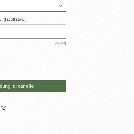
i (facoltativo)
0/100
iungi al carrello