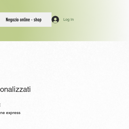
Negozio online - shop
Log In
onalizzati
Prezzo
€
scontato
one express